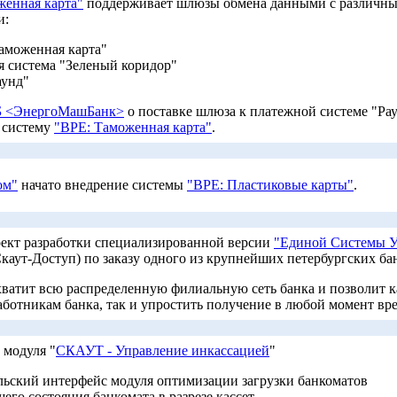
женная карта"
поддерживает шлюзы обмена данными с различным
и:
аможенная карта"
 система "Зеленый коридор"
аунд"
 <ЭнергоМашБанк>
о поставке шлюза к платежной системе "Рау
 систему
"BPE: Таможенная карта"
.
ом"
начато внедрение системы
"BPE: Пластиковые карты"
.
ект разработки специализированной версии
"Единой Системы У
каут-Доступ) по заказу одного из крупнейших петербургских ба
охватит всю распределенную филиальную сеть банка и позволит
ботникам банка, так и упростить получение в любой момент вре
 модуля "
СКАУТ - Управление инкассацией
"
льский интерфейс модуля оптимизации загрузки банкоматов
его состояния банкомата в разрезе кассет