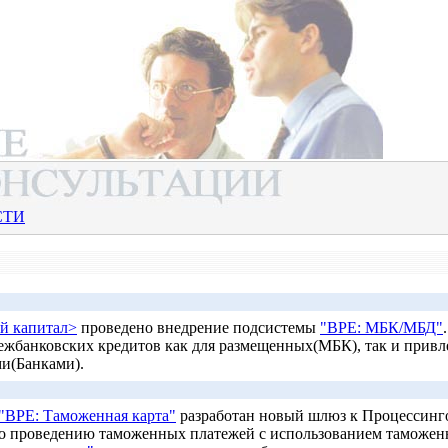
СТИ
й капитал>
проведено внедрение подсистемы
"BPE: МБК/МБД"
межбанковских кредитов как для размещенных(МБК), так и прив
и(Банками).
"BPE: Таможенная карта"
разработан новый шлюз к Процессин
о проведению таможенных платежей с использованием таможен