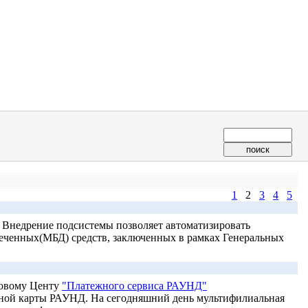
1
2
3
4
5
. Внедрение подсистемы позволяет автоматизировать
леченных(МБД) средств, заключенных в рамках Генеральных
говому Центу
"Платежного сервиса РАУНД"
ной карты РАУНД. На сегодняшний день мультифилиальная