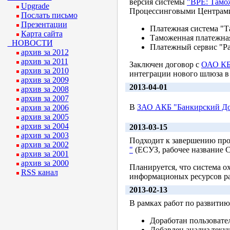
версия системы
"BPE: Тамо
Upgrade
Процессинговыми Центрам
Послать письмо
Презентации
Платежная система "Т
Карта сайта
Таможенная платежная
НОВОСТИ
Платежный сервис "Р
архив за 2012
архив за 2011
Заключен договор c
ОАО КБ
архив за 2010
интеграции нового шлюза в
архив за 2009
2013-04-01
архив за 2008
архив за 2007
В
ЗАО АКБ "Банкирский Д
архив за 2006
архив за 2005
архив за 2004
2013-03-15
архив за 2003
Подходит к завершению про
архив за 2002
"
(ЕСУЗ, рабочее название С
архив за 2001
архив за 2000
Планируется, что система 
RSS канал
информационых ресурсов ра
2013-02-13
В рамках работ по развитию
Доработан пользовате
Добавлен анализ текущ