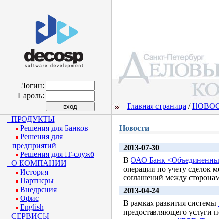
Логин:
Пароль:
Главная страница
/
НОВО
ПРОДУКТЫ
Решения для Банков
Новости
Решения для
предприятий
2013-07-30
Решения для IT-служб
В
ОАО Банк <Объединенны
О КОМПАНИИ
операции по учету сделок 
История
соглашений между сторонам
Партнеры
Внедрения
2013-04-24
Офис
В рамках развития системы
English
предоставляющего услуги п
СЕРВИСЫ