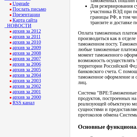
таможенных пошлин и
Upgrade
Для резервирования с
Послать письмо
участника ВЭД при пе
Презентации
границы РФ, в том чи
Карта сайта
транзите и доставке 
НОВОСТИ
архив за 2012
Оплата таможенных платеж
архив за 2011
производиться как в отделе
архив за 2010
таможенном посту. Таможен
архив за 2009
любые таможенные платежи
архив за 2008
момент таможенного оформ
архив за 2007
возможность осуществлять 
архив за 2006
территории Российской Фе
архив за 2005
банковского счета. С пом
архив за 2004
таможенное оформление и о
архив за 2003
лиц.
архив за 2002
архив за 2001
Система "BPE:Таможенные к
архив за 2000
продуктов, построенных н
RSS канал
реализующей объектную мо
сущностями и предоставля
протоколов обмена Систем
Основные функциона