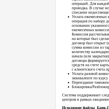
операций. Для каждо
проводка. В случае не
списание недостающег
Уплата ежемесячных 
операция по набору д
основании указанного
ежемесячных комиссий
Комиссия рассчитывае
на которые был сдела
договор был открыт (
сумма комиссии из т
количеству календарн
начала (или закрытия)
договора формируется
средств на счете кар
с клиентского счета о
Уплата разовой комис
эквиваленте по курсу
Переиздание таможен
Блокировка/Разблоки
Система поддерживает сле
центром в рамках ежеднев
Исходящие файлы Банк-