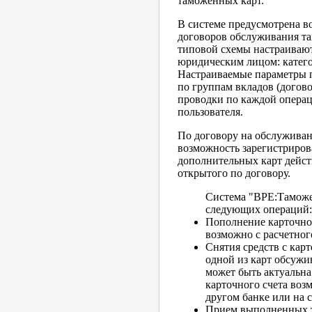
таможенных карт.
В системе предусмотрена в
договоров обслуживания та
типовой схемы настраивают
юридическим лицом: катего
Настраиваемые параметры 
по группам вкладов (догово
проводки по каждой опера
пользователя.
По договору на обслуживан
возможность зарегистриров
дополнительных карт дейст
открытого по договору.
Cистема "BPE:Таможе
следующих операций:
Пополнение карточног
возможно с расчетного
Снятия средств с кар
одной из карт обсужи
может быть актуальна
карточного счета возм
другом банке или на с
Прием выполненных т