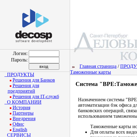
Логин:
Пароль:
Главная страница
/
ПРОД
Таможенные карты
ПРОДУКТЫ
Решения для Банков
Cистема "BPE:Тамож
Решения для
предприятий
Решения для IT-служб
Назначением системы "BPE
О КОМПАНИИ
автоматизации бэк офиса д
История
банковских операций, связ
Партнеры
использованием таможенны
Внедрения
Офис
Таможенные карты ис
English
Для оплаты всех видо
СЕРВИСЫ