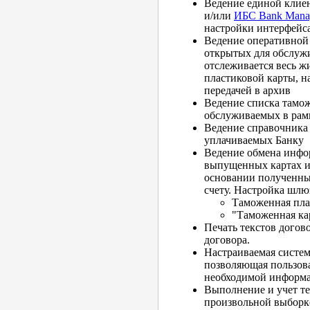
Ведение единой клие
и/или
ИБС Bank Mana
настройки интерфейса
Ведение оперативной
открытых для обслуж
отслеживается весь 
пластиковой карты, н
передачей в архив
Ведение списка тамож
обслуживаемых в рам
Ведение справочника 
уплачиваемых Банку
Ведение обмена инфо
выпущенных картах и
основании полученны
счету. Настройка шл
Таможенная пла
"Таможенная ка
Печать текстов догов
договора.
Настраиваемая систем
позволяющая пользов
необходимой информ
Выполнение и учет т
произвольной выборке