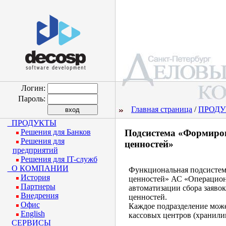
Логин:
Пароль:
Главная страница
/
ПРОД
ПРОДУКТЫ
Решения для Банков
Подсистема «Формиров
Решения для
ценностей»
предприятий
Решения для IT-служб
О КОМПАНИИ
Функциональная подсистема
История
ценностей» АС «Операцион
Партнеры
автоматизации сбора заяво
Внедрения
ценностей.
Офис
Каждое подразделение може
English
кассовых центров (хранили
СЕРВИСЫ