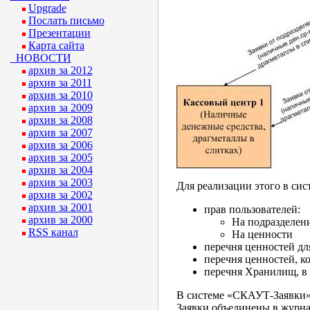
Upgrade
Послать письмо
Презентации
Карта сайта
НОВОСТИ
архив за 2012
архив за 2011
архив за 2010
архив за 2009
архив за 2008
архив за 2007
архив за 2006
архив за 2005
архив за 2004
архив за 2003
Для реализации этого в сис
архив за 2002
архив за 2001
прав пользователей:
архив за 2000
На подразделен
RSS канал
На ценности
перечня ценностей дл
перечня ценностей, к
перечня Хранилищ, в 
В системе «СКАУТ-Заявки» в
Заявки объединены в журна