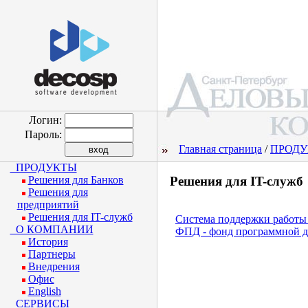
Логин:
Пароль:
Главная страница
/
ПРОД
ПРОДУКТЫ
Решения для Банков
Решения для IT-служб
Решения для
предприятий
Решения для IT-служб
Система поддержки работы 
О КОМПАНИИ
ФПД - фонд программной 
История
Партнеры
Внедрения
Офис
English
СЕРВИСЫ